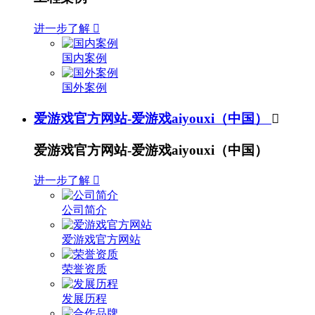
进一步了解

国内案例
国外案例
爱游戏官方网站-爱游戏aiyouxi（中国）

爱游戏官方网站-爱游戏aiyouxi（中国）
进一步了解

公司简介
爱游戏官方网站
荣誉资质
发展历程