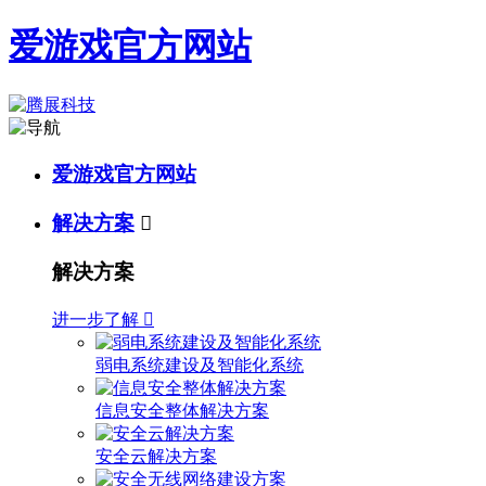
爱游戏官方网站
爱游戏官方网站
解决方案

解决方案
进一步了解

弱电系统建设及智能化系统
信息安全整体解决方案
安全云解决方案