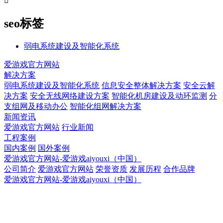

seo标签
弱电系统建设及智能化系统
爱游戏官方网站
解决方案
弱电系统建设及智能化系统
信息安全整体解决方案
安全云解
决方案
安全无线网络建设方案
智能化机房建设及动环监测
分
支组网及移动办公
智能化组网解决方案
新闻资讯
爱游戏官方网站
行业新闻
工程案例
国内案例
国外案例
爱游戏官方网站-爱游戏aiyouxi（中国）
公司简介
爱游戏官方网站
荣誉资质
发展历程
合作品牌
爱游戏官方网站-爱游戏aiyouxi（中国）
爱游戏官方网站-爱游戏aiyouxi（中国）