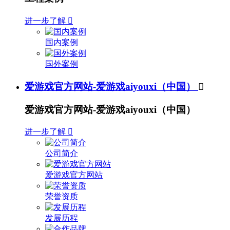
进一步了解

国内案例
国外案例
爱游戏官方网站-爱游戏aiyouxi（中国）

爱游戏官方网站-爱游戏aiyouxi（中国）
进一步了解

公司简介
爱游戏官方网站
荣誉资质
发展历程