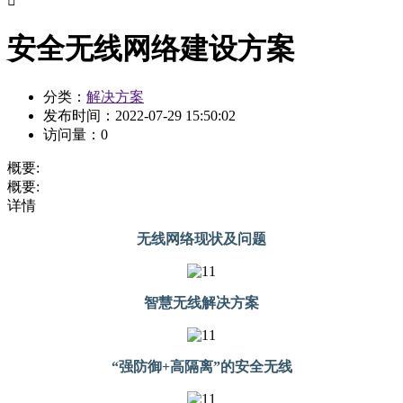

安全无线网络建设方案
分类：
解决方案
发布时间：
2022-07-29 15:50:02
访问量：
0
概要:
概要:
详情
无线网络现状及问题
智慧无线解决方案
“强防御+高隔离”的安全无线