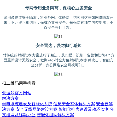
专网专用业务隔离，保核心业务安全
采用多隧道安全隔离，将业务网、体验网、访客网这三张网络隔离开
来，不允许互相访问，保核心业务安全。每张网有独立的控制器，不
仅安全并且可靠。
安全雷达，强防御可感知
对传统的射频防御方案进行了精进，从扫描、识别、告警和防御4个方
面重新设计无线安全，做到24小时全方位射频防御多种攻击，智能安
全分析，办公网络安全可视可知。
扫二维码用手机看
爱游戏官方网站
解决方案
弱电系统建设及智能化系统
信息安全整体解决方案
安全云解
决方案
安全无线网络建设方案
智能化机房建设及动环监测
分
支组网及移动办公
智能化组网解决方案