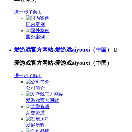
进一步了解

国内案例
国外案例
爱游戏官方网站-爱游戏aiyouxi（中国）

爱游戏官方网站-爱游戏aiyouxi（中国）
进一步了解

公司简介
爱游戏官方网站
荣誉资质
发展历程