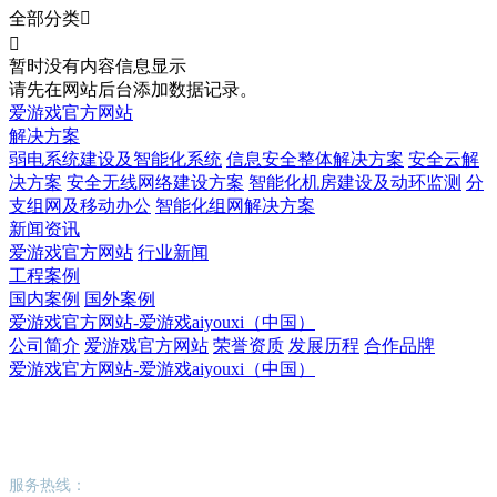
全部分类


暂时没有内容信息显示
请先在网站后台添加数据记录。
爱游戏官方网站
解决方案
弱电系统建设及智能化系统
信息安全整体解决方案
安全云解
决方案
安全无线网络建设方案
智能化机房建设及动环监测
分
支组网及移动办公
智能化组网解决方案
新闻资讯
爱游戏官方网站
行业新闻
工程案例
国内案例
国外案例
爱游戏官方网站-爱游戏aiyouxi（中国）
公司简介
爱游戏官方网站
荣誉资质
发展历程
合作品牌
爱游戏官方网站-爱游戏aiyouxi（中国）
爱游戏官方网站-爱游戏aiyouxi（中国）
服务热线：