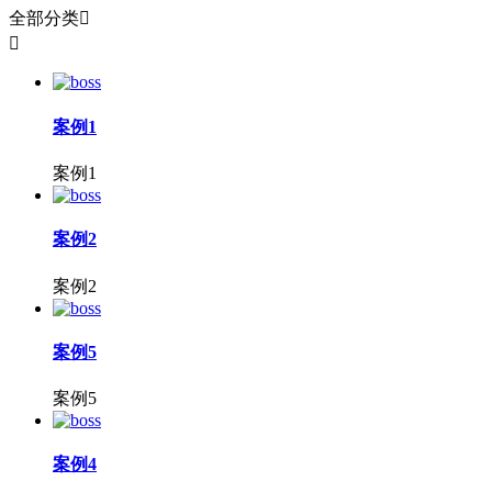
全部分类


案例1
案例1
案例2
案例2
案例5
案例5
案例4