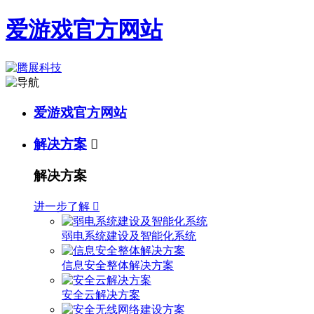
爱游戏官方网站
爱游戏官方网站
解决方案

解决方案
进一步了解

弱电系统建设及智能化系统
信息安全整体解决方案
安全云解决方案