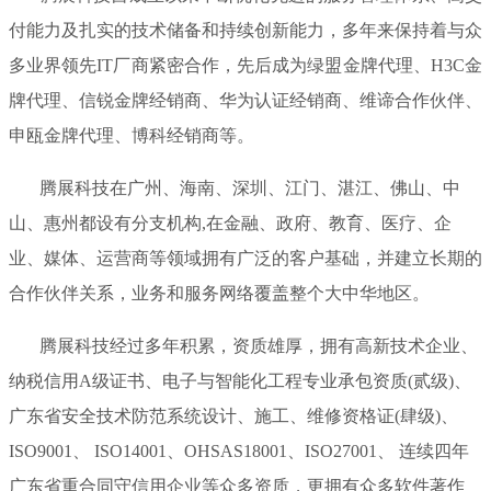
付能力及扎实的技术储备和持续创新能力，多年来保持着与众
多业界领先IT厂商紧密合作，先后成为绿盟金牌代理、H3C金
牌代理、信锐金牌经销商、华为认证经销商、维谛合作伙伴、
申瓯金牌代理、博科经销商等。
腾展科技在广州、海南、深圳、江门、湛江、佛山、中
山、惠州都设有分支机构,在金融、政府、教育、医疗、企
业、媒体、运营商等领域拥有广泛的客户基础，并建立长期的
合作伙伴关系，业务和服务网络覆盖整个大中华地区。
腾展科技经过多年积累，资质雄厚，拥有高新技术企业、
纳税信用A级证书、电子与智能化工程专业承包资质(贰级)、
广东省安全技术防范系统设计、施工、维修资格证(肆级)、
ISO9001、 ISO14001、OHSAS18001、ISO27001、 连续四年
广东省重合同守信用企业等众多资质，更拥有众多软件著作