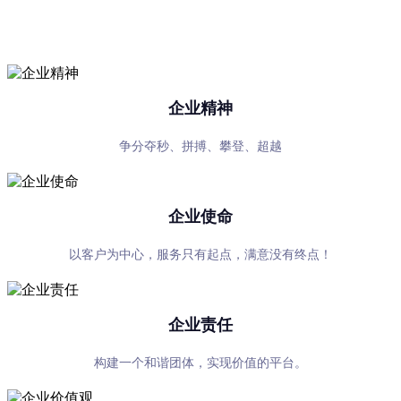
专心、专注、专业，超越自我，共赢未来
企业精神
争分夺秒、拼搏、攀登、超越
企业使命
以客户为中心，服务只有起点，满意没有终点！
企业责任
构建一个和谐团体，实现价值的平台。