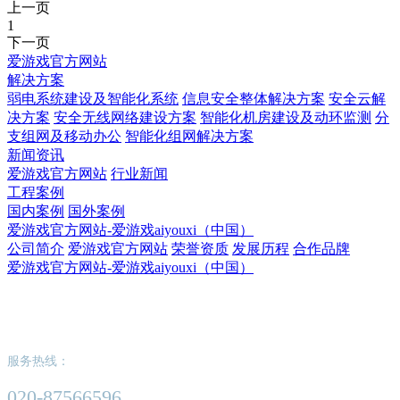
上一页
1
下一页
爱游戏官方网站
解决方案
弱电系统建设及智能化系统
信息安全整体解决方案
安全云解
决方案
安全无线网络建设方案
智能化机房建设及动环监测
分
支组网及移动办公
智能化组网解决方案
新闻资讯
爱游戏官方网站
行业新闻
工程案例
国内案例
国外案例
爱游戏官方网站-爱游戏aiyouxi（中国）
公司简介
爱游戏官方网站
荣誉资质
发展历程
合作品牌
爱游戏官方网站-爱游戏aiyouxi（中国）
爱游戏官方网站-爱游戏aiyouxi（中国）
服务热线：
020-87566596