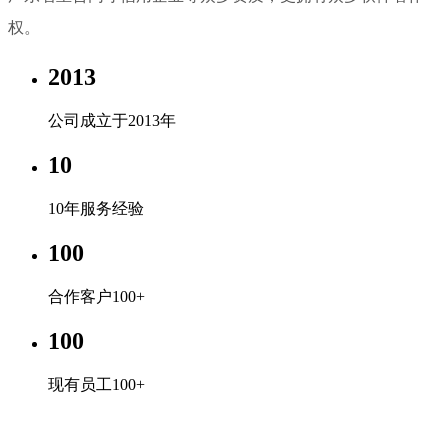
权。
2013
公司成立于2013年
10
10年服务经验
100
合作客户100+
100
现有员工100+
爱游戏官方网站